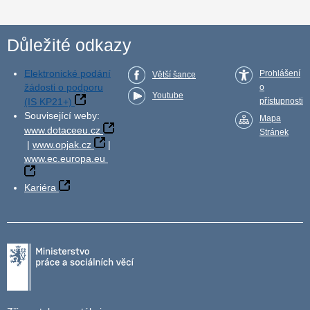
Důležité odkazy
Elektronické podání
Prohlášení
Větší šance
žádosti o podporu
o
Youtube
(IS KP21+)
přístupnosti
Související weby:
Mapa
www.dotaceeu.cz
Stránek
|
www.opjak.cz
|
www.ec.europa.eu
Kariéra