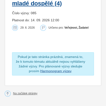
mladé dospělé (4)
Číslo výzvy: 085
Platnost do: 14. 09. 2026 12:00
29. 6. 2026
Určeno pro:
Veřejnost, Žadatel
Pokud je tato stránka prázdná, znamená to,
že k tomuto tématu aktuálně nejsou vyhlášeny
žádné výzvy. Pro plánované výzvy sledujte
prosím
Harmonogram výzev
.
Na začátek stránky