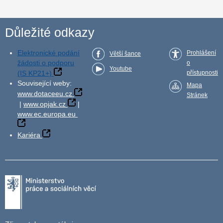
Důležité odkazy
Elektronické podání
Prohlášení
Větší šance
žádosti o podporu
o
Youtube
(IS KP21+)
přístupnosti
Související weby:
Mapa
www.dotaceeu.cz
Stránek
|
www.opjak.cz
|
www.ec.europa.eu
Kariéra