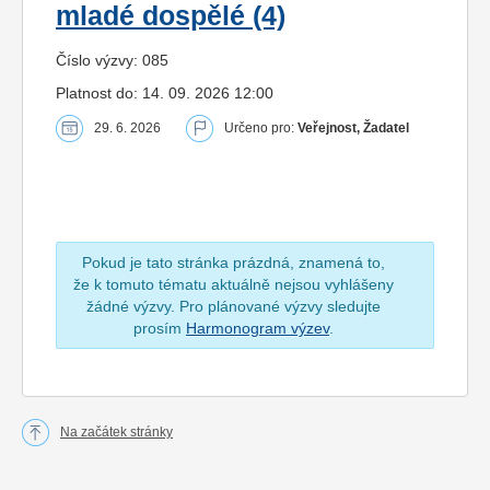
mladé dospělé (4)
Číslo výzvy: 085
Platnost do: 14. 09. 2026 12:00
29. 6. 2026
Určeno pro:
Veřejnost, Žadatel
Pokud je tato stránka prázdná, znamená to,
že k tomuto tématu aktuálně nejsou vyhlášeny
žádné výzvy. Pro plánované výzvy sledujte
prosím
Harmonogram výzev
.
Na začátek stránky