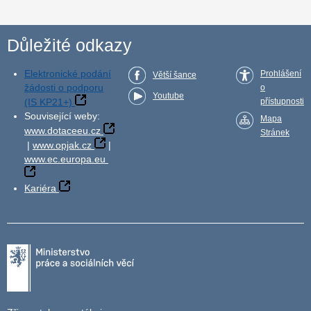
Důležité odkazy
Elektronické podání
Prohlášení
Větší šance
žádosti o podporu
o
Youtube
(IS KP21+)
přístupnosti
Související weby:
Mapa
www.dotaceeu.cz
Stránek
|
www.opjak.cz
|
www.ec.europa.eu
Kariéra