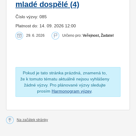
mladé dospělé (4)
Číslo výzvy: 085
Platnost do: 14. 09. 2026 12:00
29. 6. 2026
Určeno pro:
Veřejnost, Žadatel
Pokud je tato stránka prázdná, znamená to,
že k tomuto tématu aktuálně nejsou vyhlášeny
žádné výzvy. Pro plánované výzvy sledujte
prosím
Harmonogram výzev
.
Na začátek stránky