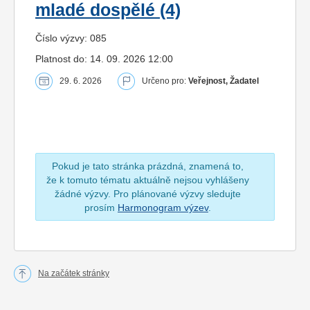
mladé dospělé (4)
Číslo výzvy: 085
Platnost do: 14. 09. 2026 12:00
29. 6. 2026
Určeno pro:
Veřejnost, Žadatel
Pokud je tato stránka prázdná, znamená to,
že k tomuto tématu aktuálně nejsou vyhlášeny
žádné výzvy. Pro plánované výzvy sledujte
prosím
Harmonogram výzev
.
Na začátek stránky