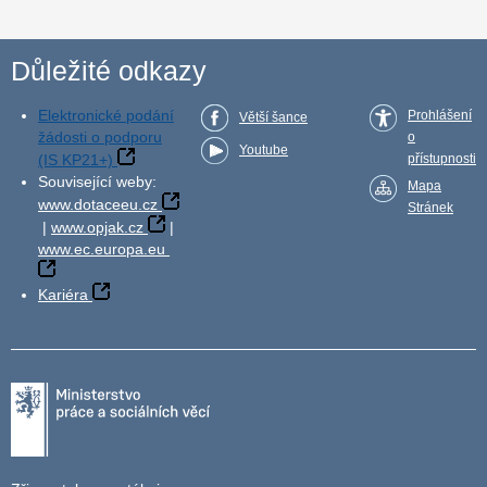
Důležité odkazy
Elektronické podání
Prohlášení
Větší šance
žádosti o podporu
o
Youtube
(IS KP21+)
přístupnosti
Související weby:
Mapa
www.dotaceeu.cz
Stránek
|
www.opjak.cz
|
www.ec.europa.eu
Kariéra