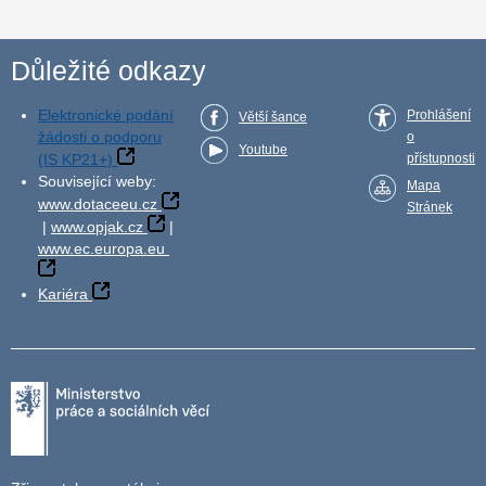
Důležité odkazy
Elektronické podání
Prohlášení
Větší šance
žádosti o podporu
o
Youtube
(IS KP21+)
přístupnosti
Související weby:
Mapa
www.dotaceeu.cz
Stránek
|
www.opjak.cz
|
www.ec.europa.eu
Kariéra