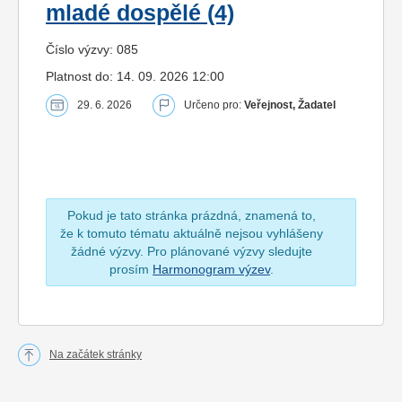
mladé dospělé (4)
Číslo výzvy: 085
Platnost do: 14. 09. 2026 12:00
29. 6. 2026
Určeno pro:
Veřejnost, Žadatel
Pokud je tato stránka prázdná, znamená to,
že k tomuto tématu aktuálně nejsou vyhlášeny
žádné výzvy. Pro plánované výzvy sledujte
prosím
Harmonogram výzev
.
Na začátek stránky