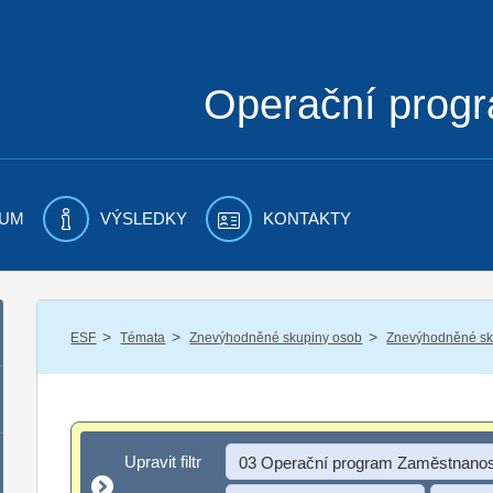
Operační prog
UM
VÝSLEDKY
KONTAKTY
/
/
/
ESF
Témata
Znevýhodněné skupiny osob
Znevýhodněné sku
Upravit filtr
Upravit filtr
03 Operační program Zaměstnanos