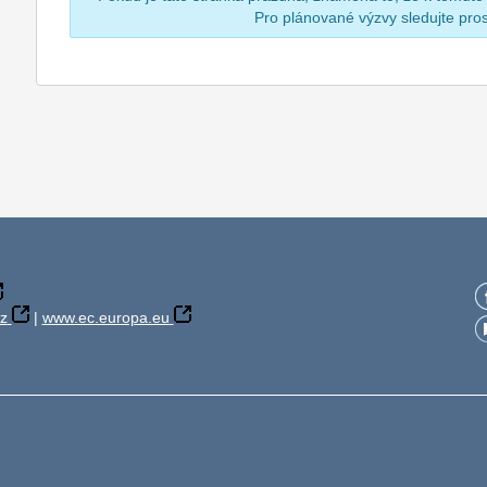
Pro plánované výzvy sledujte pr
z
|
www.ec.europa.eu