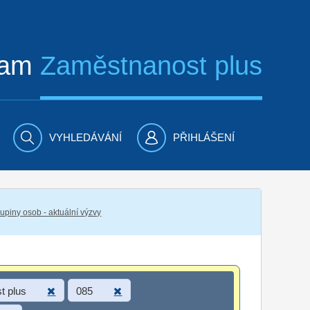
ram
Zaměstnanost plus
VYHLEDÁVÁNÍ
PŘIHLÁŠENÍ
piny osob - aktuální výzvy
t plus
085