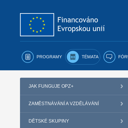
Přejít k obsahu
PROGRAMY
TÉMATA
FÓR
JAK FUNGUJE OPZ+
ZAMĚSTNÁVÁNÍ A VZDĚLÁVÁNÍ
DĚTSKÉ SKUPINY