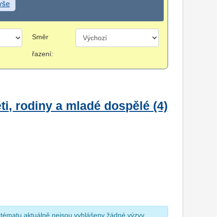
 vše
Směr
řazení:
i, rodiny a mladé dospělé (4)
 tématu aktuálně nejsou vyhlášeny žádné výzvy.