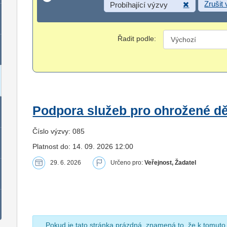
Zrušit
Probíhající výzvy
Řadit podle:
Podpora služeb pro ohrožené dět
Číslo výzvy: 085
Platnost do: 14. 09. 2026 12:00
29. 6. 2026
Určeno pro:
Veřejnost, Žadatel
Pokud je tato stránka prázdná, znamená to, že k tomuto