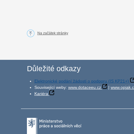
Na začátek stránky
Důležité odkazy
Elektronické podání žádosti o podporu (IS KP21+)
Související weby:
www.dotaceeu.cz
|
www.opjak.c
Kariéra