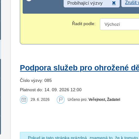
Zrušit
Probíhající výzvy
Řadit podle:
Podpora služeb pro ohrožené dět
Číslo výzvy: 085
Platnost do: 14. 09. 2026 12:00
29. 6. 2026
Určeno pro:
Veřejnost, Žadatel
Pokud je tato stránka prázdná, znamená to, že k tomuto