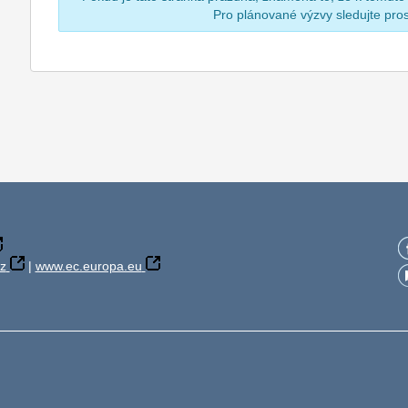
Pro plánované výzvy sledujte pr
z
|
www.ec.europa.eu