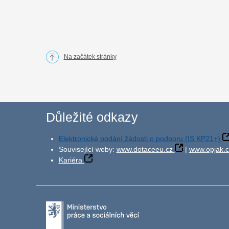
Na začátek stránky
Důležité odkazy
Elektronické podání žádosti o podporu (IS KP21+)
Související weby:
www.dotaceeu.cz
|
www.opjak.c
Kariéra