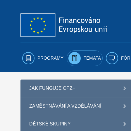
Přejít k obsahu
PROGRAMY
TÉMATA
FÓR
JAK FUNGUJE OPZ+
ZAMĚSTNÁVÁNÍ A VZDĚLÁVÁNÍ
DĚTSKÉ SKUPINY