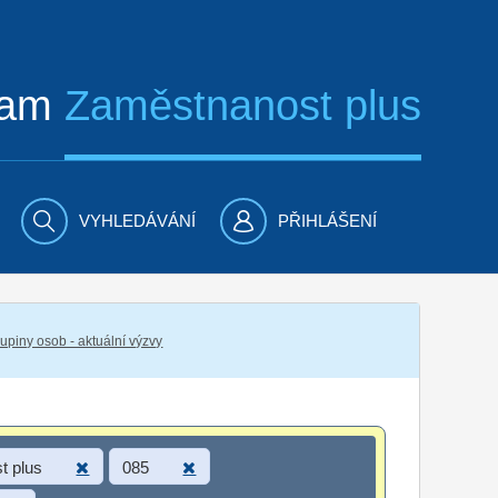
ram
Zaměstnanost plus
VYHLEDÁVÁNÍ
PŘIHLÁŠENÍ
piny osob - aktuální výzvy
t plus
085