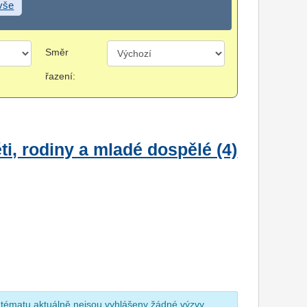
 vše
Směr
řazení:
i, rodiny a mladé dospělé (4)
 tématu aktuálně nejsou vyhlášeny žádné výzvy.