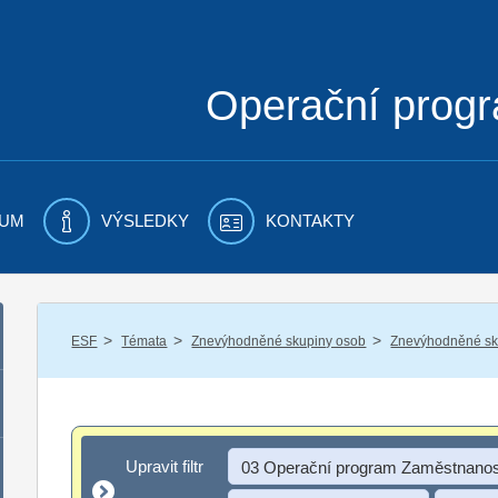
Operační prog
UM
VÝSLEDKY
KONTAKTY
/
/
/
ESF
Témata
Znevýhodněné skupiny osob
Znevýhodněné sku
Upravit filtr
Upravit filtr
03 Operační program Zaměstnanos