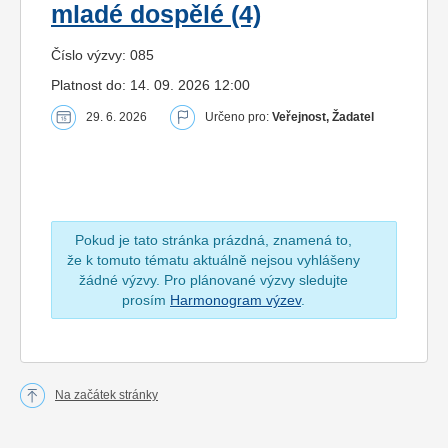
mladé dospělé (4)
Číslo výzvy: 085
Platnost do: 14. 09. 2026 12:00
29. 6. 2026
Určeno pro:
Veřejnost, Žadatel
Pokud je tato stránka prázdná, znamená to,
že k tomuto tématu aktuálně nejsou vyhlášeny
žádné výzvy. Pro plánované výzvy sledujte
prosím
Harmonogram výzev
.
Na začátek stránky