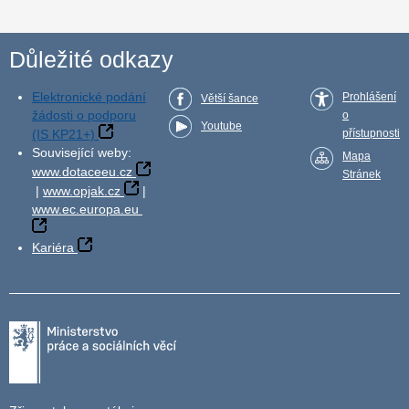
Důležité odkazy
Elektronické podání
Prohlášení
Větší šance
žádosti o podporu
o
Youtube
(IS KP21+)
přístupnosti
Související weby:
Mapa
www.dotaceeu.cz
Stránek
|
www.opjak.cz
|
www.ec.europa.eu
Kariéra