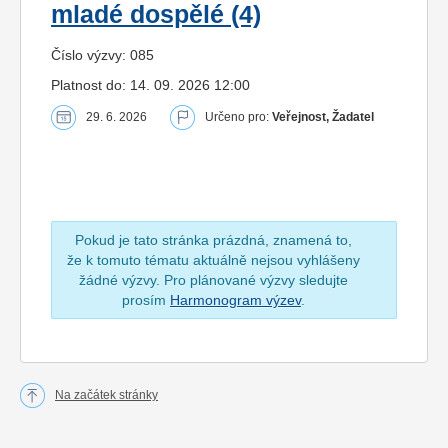
mladé dospělé (4)
Číslo výzvy: 085
Platnost do: 14. 09. 2026 12:00
29. 6. 2026
Určeno pro:
Veřejnost, Žadatel
Pokud je tato stránka prázdná, znamená to,
že k tomuto tématu aktuálně nejsou vyhlášeny
žádné výzvy. Pro plánované výzvy sledujte
prosím
Harmonogram výzev
.
Na začátek stránky