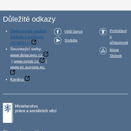
Důležité odkazy
Elektronické podání
Prohlášení
Větší šance
žádosti o podporu
o
Youtube
(IS KP21+)
přístupnosti
Související weby:
Mapa
www.dotaceeu.cz
Stránek
|
www.opjak.cz
|
www.ec.europa.eu
Kariéra