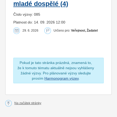
mladé dospělé (4)
Číslo výzvy: 085
Platnost do: 14. 09. 2026 12:00
29. 6. 2026
Určeno pro:
Veřejnost, Žadatel
Pokud je tato stránka prázdná, znamená to,
že k tomuto tématu aktuálně nejsou vyhlášeny
žádné výzvy. Pro plánované výzvy sledujte
prosím
Harmonogram výzev
.
Na začátek stránky