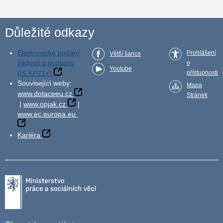
Důležité odkazy
Elektronické podání
Prohlášení
Větší šance
žádosti o podporu
o
Youtube
(IS KP21+)
přístupnosti
Související weby:
Mapa
www.dotaceeu.cz
Stránek
|
www.opjak.cz
|
www.ec.europa.eu
Kariéra