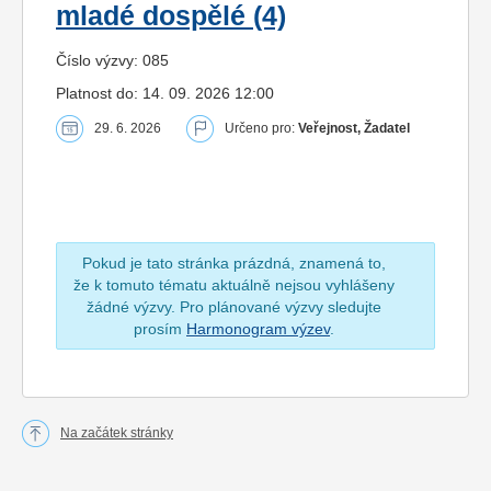
mladé dospělé (4)
Číslo výzvy: 085
Platnost do: 14. 09. 2026 12:00
29. 6. 2026
Určeno pro:
Veřejnost, Žadatel
Pokud je tato stránka prázdná, znamená to,
že k tomuto tématu aktuálně nejsou vyhlášeny
žádné výzvy. Pro plánované výzvy sledujte
prosím
Harmonogram výzev
.
Na začátek stránky