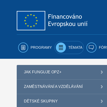
Přejít k obsahu
PROGRAMY
TÉMATA
FÓR
JAK FUNGUJE OPZ+
ZAMĚSTNÁVÁNÍ A VZDĚLÁVÁNÍ
DĚTSKÉ SKUPINY