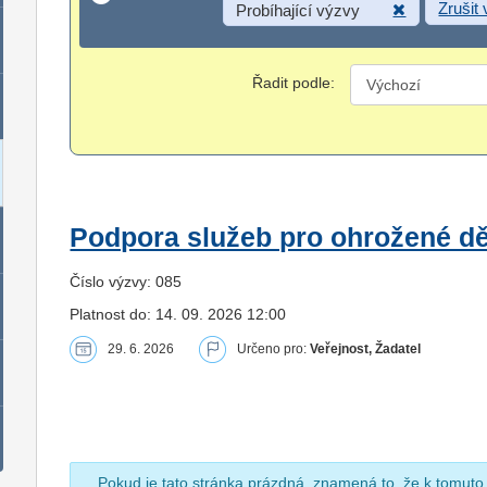
Zrušit
Probíhající výzvy
Řadit podle:
Podpora služeb pro ohrožené dět
Číslo výzvy: 085
Platnost do: 14. 09. 2026 12:00
29. 6. 2026
Určeno pro:
Veřejnost, Žadatel
Pokud je tato stránka prázdná, znamená to, že k tomuto