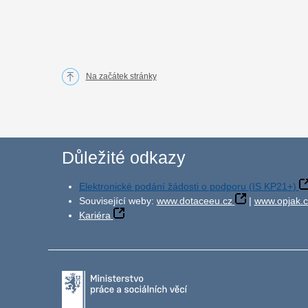
Na začátek stránky
Důležité odkazy
Elektronické podání žádosti o podporu (IS KP21+)
Související weby:
www.dotaceeu.cz
|
www.opjak.c
Kariéra