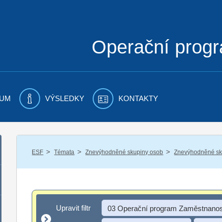
Operační prog
UM
VÝSLEDKY
KONTAKTY
/
/
/
ESF
Témata
Znevýhodněné skupiny osob
Znevýhodněné sku
Upravit filtr
Upravit filtr
03 Operační program Zaměstnanos