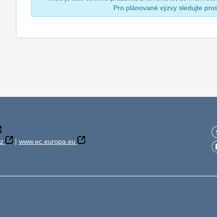
Pro plánované výzvy sledujte pr
z
|
www.ec.europa.eu