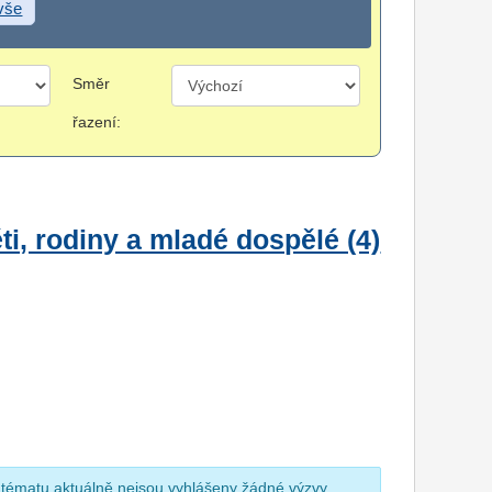
 vše
Směr
řazení:
i, rodiny a mladé dospělé (4)
 tématu aktuálně nejsou vyhlášeny žádné výzvy.