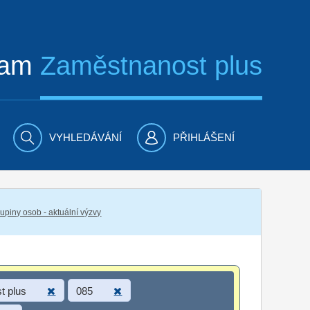
ram
Zaměstnanost plus
VYHLEDÁVÁNÍ
PŘIHLÁŠENÍ
piny osob - aktuální výzvy
t plus
085