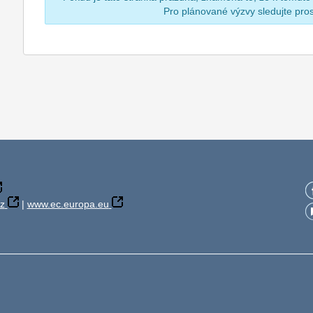
Pro plánované výzvy sledujte pr
z
|
www.ec.europa.eu