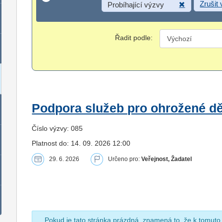
Zrušit
Probíhající výzvy
Řadit podle:
Podpora služeb pro ohrožené dět
Číslo výzvy: 085
Platnost do: 14. 09. 2026 12:00
29. 6. 2026
Určeno pro:
Veřejnost, Žadatel
Pokud je tato stránka prázdná, znamená to, že k tomuto