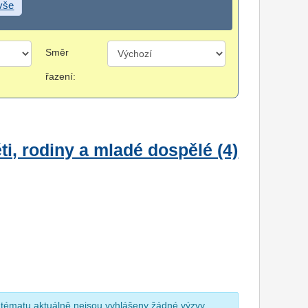
 vše
Směr
řazení:
i, rodiny a mladé dospělé (4)
 tématu aktuálně nejsou vyhlášeny žádné výzvy.