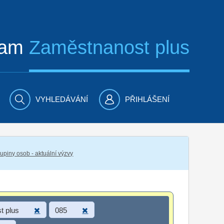
ram
Zaměstnanost plus
VYHLEDÁVÁNÍ
PŘIHLÁŠENÍ
piny osob - aktuální výzvy
t plus
085