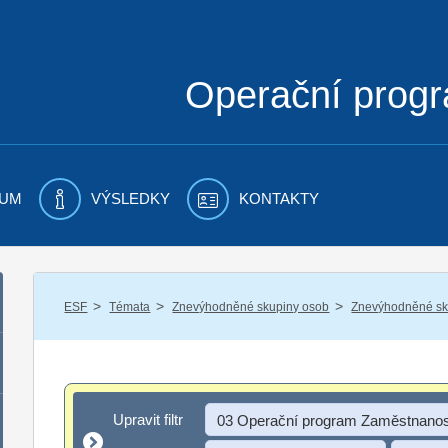
Operační prog
UM
VÝSLEDKY
KONTAKTY
/
/
/
ESF
Témata
Znevýhodněné skupiny osob
Znevýhodněné sku
Upravit filtr
Upravit filtr
03 Operační program Zaměstnanos