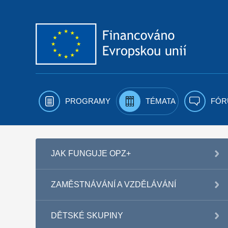
Přejít k obsahu
PROGRAMY
TÉMATA
FÓR
JAK FUNGUJE OPZ+
ZAMĚSTNÁVÁNÍ A VZDĚLÁVÁNÍ
DĚTSKÉ SKUPINY