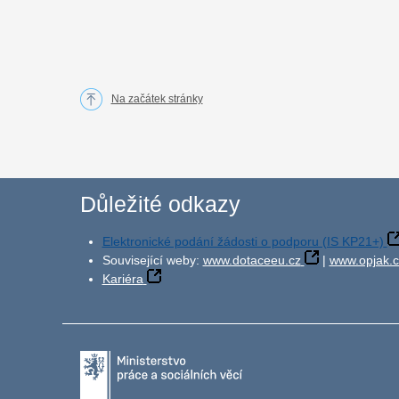
Na začátek stránky
Důležité odkazy
Elektronické podání žádosti o podporu (IS KP21+)
Související weby:
www.dotaceeu.cz
|
www.opjak.c
Kariéra