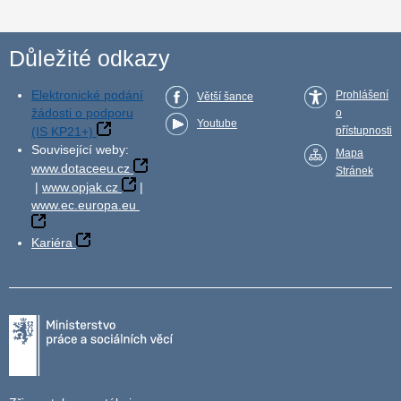
Důležité odkazy
Elektronické podání
Prohlášení
Větší šance
žádosti o podporu
o
Youtube
(IS KP21+)
přístupnosti
Související weby:
Mapa
www.dotaceeu.cz
Stránek
|
www.opjak.cz
|
www.ec.europa.eu
Kariéra