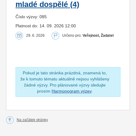
mladé dospělé (4)
Číslo výzvy: 085
Platnost do: 14. 09. 2026 12:00
29. 6. 2026
Určeno pro:
Veřejnost, Žadatel
Pokud je tato stránka prázdná, znamená to,
že k tomuto tématu aktuálně nejsou vyhlášeny
žádné výzvy. Pro plánované výzvy sledujte
prosím
Harmonogram výzev
.
Na začátek stránky