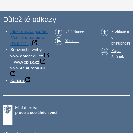
Důležité odkazy
Elektronické podání
Prohlášení
Větší šance
žádosti o podporu
o
Youtube
(IS KP21+)
přístupnosti
Související weby:
Mapa
www.dotaceeu.cz
Stránek
|
www.opjak.cz
|
www.ec.europa.eu
Kariéra