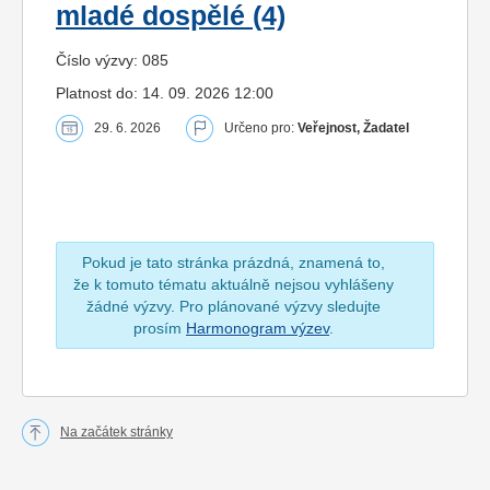
mladé dospělé (4)
Číslo výzvy: 085
Platnost do: 14. 09. 2026 12:00
29. 6. 2026
Určeno pro:
Veřejnost, Žadatel
Pokud je tato stránka prázdná, znamená to,
že k tomuto tématu aktuálně nejsou vyhlášeny
žádné výzvy. Pro plánované výzvy sledujte
prosím
Harmonogram výzev
.
Na začátek stránky