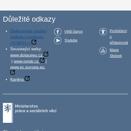
Důležité odkazy
Elektronické podání
Prohlášení
Větší šance
žádosti o podporu
o
Youtube
(IS KP21+)
přístupnosti
Související weby:
Mapa
www.dotaceeu.cz
Stránek
|
www.opjak.cz
|
www.ec.europa.eu
Kariéra