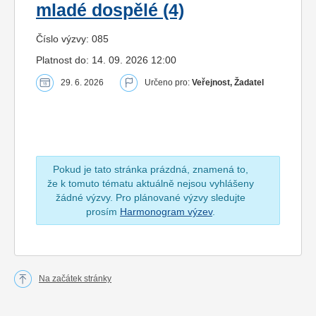
mladé dospělé (4)
Číslo výzvy: 085
Platnost do: 14. 09. 2026 12:00
29. 6. 2026
Určeno pro:
Veřejnost, Žadatel
Pokud je tato stránka prázdná, znamená to,
že k tomuto tématu aktuálně nejsou vyhlášeny
žádné výzvy. Pro plánované výzvy sledujte
prosím
Harmonogram výzev
.
Na začátek stránky