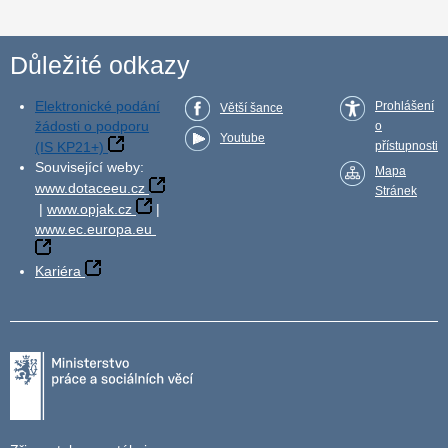
Důležité odkazy
Elektronické podání
Prohlášení
Větší šance
žádosti o podporu
o
Youtube
(IS KP21+)
přístupnosti
Související weby:
Mapa
www.dotaceeu.cz
Stránek
|
www.opjak.cz
|
www.ec.europa.eu
Kariéra