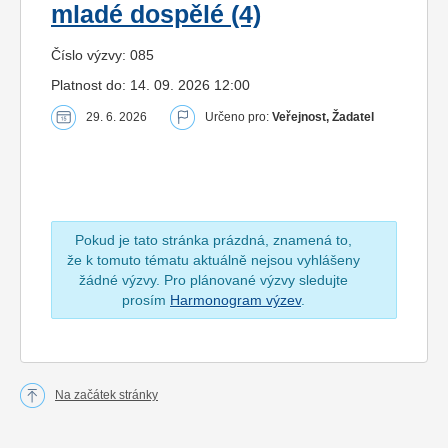
mladé dospělé (4)
Číslo výzvy: 085
Platnost do: 14. 09. 2026 12:00
29. 6. 2026
Určeno pro:
Veřejnost, Žadatel
Pokud je tato stránka prázdná, znamená to,
že k tomuto tématu aktuálně nejsou vyhlášeny
žádné výzvy. Pro plánované výzvy sledujte
prosím
Harmonogram výzev
.
Na začátek stránky