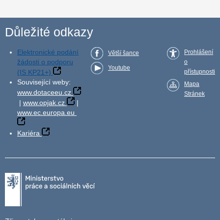
Důležité odkazy
Elektronické podání
Prohlášení
Větší šance
žádosti o podporu
o
Youtube
(IS KP21+)
přístupnosti
Související weby:
Mapa
www.dotaceeu.cz
Stránek
|
www.opjak.cz
|
www.ec.europa.eu
Kariéra