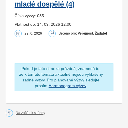
mladé dospělé (4)
Číslo výzvy: 085
Platnost do: 14. 09. 2026 12:00
29. 6. 2026
Určeno pro:
Veřejnost, Žadatel
Pokud je tato stránka prázdná, znamená to,
že k tomuto tématu aktuálně nejsou vyhlášeny
žádné výzvy. Pro plánované výzvy sledujte
prosím
Harmonogram výzev
.
Na začátek stránky