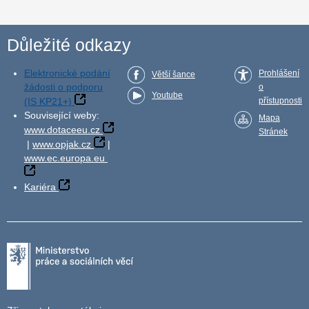
Důležité odkazy
Elektronické podání
Prohlášení
Větší šance
žádosti o podporu
o
Youtube
(IS KP21+)
přístupnosti
Související weby:
Mapa
www.dotaceeu.cz
Stránek
|
www.opjak.cz
|
www.ec.europa.eu
Kariéra