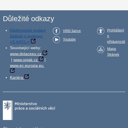
Důležité odkazy
Elektronické podání
Prohlášení
Větší šance
žádosti o podporu
o
Youtube
(IS KP21+)
přístupnosti
Související weby:
Mapa
www.dotaceeu.cz
Stránek
|
www.opjak.cz
|
www.ec.europa.eu
Kariéra