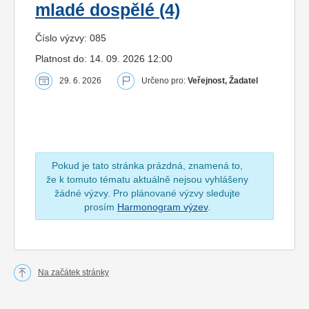
mladé dospělé (4)
Číslo výzvy: 085
Platnost do: 14. 09. 2026 12:00
29. 6. 2026
Určeno pro:
Veřejnost, Žadatel
Pokud je tato stránka prázdná, znamená to,
že k tomuto tématu aktuálně nejsou vyhlášeny
žádné výzvy. Pro plánované výzvy sledujte
prosím
Harmonogram výzev
.
Na začátek stránky