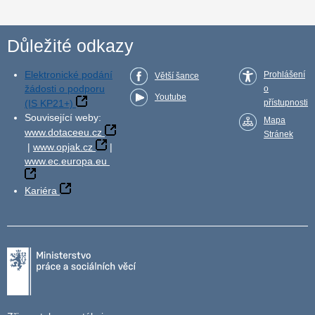
Důležité odkazy
Elektronické podání
Prohlášení
Větší šance
žádosti o podporu
o
Youtube
(IS KP21+)
přístupnosti
Související weby:
Mapa
www.dotaceeu.cz
Stránek
|
www.opjak.cz
|
www.ec.europa.eu
Kariéra