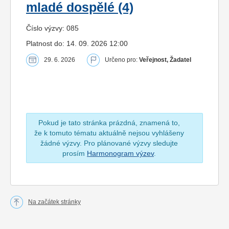
mladé dospělé (4)
Číslo výzvy: 085
Platnost do: 14. 09. 2026 12:00
29. 6. 2026
Určeno pro:
Veřejnost, Žadatel
Pokud je tato stránka prázdná, znamená to,
že k tomuto tématu aktuálně nejsou vyhlášeny
žádné výzvy. Pro plánované výzvy sledujte
prosím
Harmonogram výzev
.
Na začátek stránky