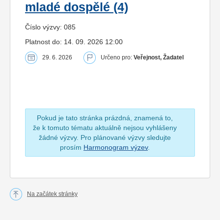
mladé dospělé (4)
Číslo výzvy: 085
Platnost do: 14. 09. 2026 12:00
29. 6. 2026
Určeno pro:
Veřejnost, Žadatel
Pokud je tato stránka prázdná, znamená to,
že k tomuto tématu aktuálně nejsou vyhlášeny
žádné výzvy. Pro plánované výzvy sledujte
prosím
Harmonogram výzev
.
Na začátek stránky