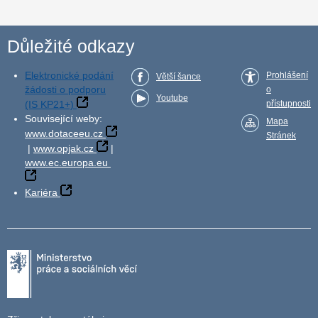
Důležité odkazy
Elektronické podání
Prohlášení
Větší šance
žádosti o podporu
o
Youtube
(IS KP21+)
přístupnosti
Související weby:
Mapa
www.dotaceeu.cz
Stránek
|
www.opjak.cz
|
www.ec.europa.eu
Kariéra