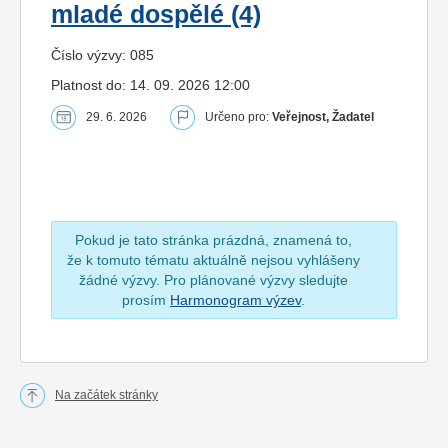
mladé dospělé (4)
Číslo výzvy: 085
Platnost do: 14. 09. 2026 12:00
29. 6. 2026
Určeno pro:
Veřejnost, Žadatel
Pokud je tato stránka prázdná, znamená to,
že k tomuto tématu aktuálně nejsou vyhlášeny
žádné výzvy. Pro plánované výzvy sledujte
prosím
Harmonogram výzev
.
Na začátek stránky