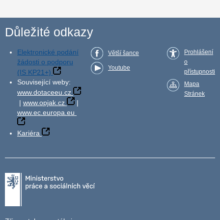
Důležité odkazy
Elektronické podání
Prohlášení
Větší šance
žádosti o podporu
o
Youtube
(IS KP21+)
přístupnosti
Související weby:
Mapa
www.dotaceeu.cz
Stránek
|
www.opjak.cz
|
www.ec.europa.eu
Kariéra