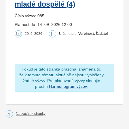
mladé dospělé (4)
Číslo výzvy: 085
Platnost do: 14. 09. 2026 12:00
29. 6. 2026
Určeno pro:
Veřejnost, Žadatel
Pokud je tato stránka prázdná, znamená to,
že k tomuto tématu aktuálně nejsou vyhlášeny
žádné výzvy. Pro plánované výzvy sledujte
prosím
Harmonogram výzev
.
Na začátek stránky