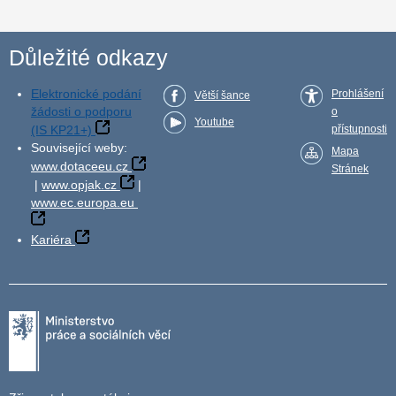
Důležité odkazy
Elektronické podání
Prohlášení
Větší šance
žádosti o podporu
o
Youtube
(IS KP21+)
přístupnosti
Související weby:
Mapa
www.dotaceeu.cz
Stránek
|
www.opjak.cz
|
www.ec.europa.eu
Kariéra