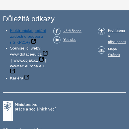
Důležité odkazy
Elektronické podání
Prohlášení
Větší šance
žádosti o podporu
o
Youtube
(IS KP21+)
přístupnosti
Související weby:
Mapa
www.dotaceeu.cz
Stránek
|
www.opjak.cz
|
www.ec.europa.eu
Kariéra