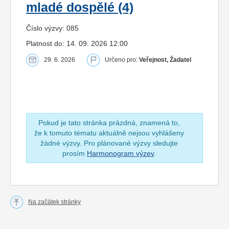
mladé dospělé (4)
Číslo výzvy: 085
Platnost do: 14. 09. 2026 12:00
29. 6. 2026
Určeno pro:
Veřejnost, Žadatel
Pokud je tato stránka prázdná, znamená to,
že k tomuto tématu aktuálně nejsou vyhlášeny
žádné výzvy. Pro plánované výzvy sledujte
prosím
Harmonogram výzev
.
Na začátek stránky