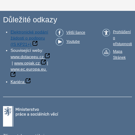
Důležité odkazy
Elektronické podání
Prohlášení
Větší šance
žádosti o podporu
o
Youtube
(IS KP21+)
přístupnosti
Související weby:
Mapa
www.dotaceeu.cz
Stránek
|
www.opjak.cz
|
www.ec.europa.eu
Kariéra