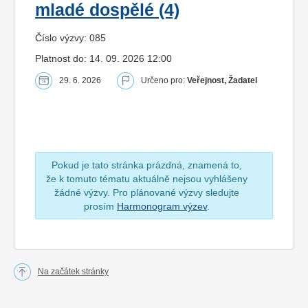
mladé dospělé (4)
Číslo výzvy: 085
Platnost do: 14. 09. 2026 12:00
29. 6. 2026
Určeno pro:
Veřejnost, Žadatel
Pokud je tato stránka prázdná, znamená to,
že k tomuto tématu aktuálně nejsou vyhlášeny
žádné výzvy. Pro plánované výzvy sledujte
prosím
Harmonogram výzev
.
Na začátek stránky