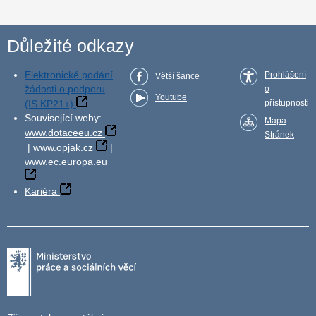
Důležité odkazy
Elektronické podání
Prohlášení
Větší šance
žádosti o podporu
o
Youtube
(IS KP21+)
přístupnosti
Související weby:
Mapa
www.dotaceeu.cz
Stránek
|
www.opjak.cz
|
www.ec.europa.eu
Kariéra