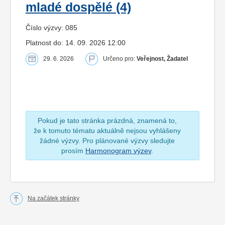
mladé dospělé (4)
Číslo výzvy: 085
Platnost do: 14. 09. 2026 12:00
29. 6. 2026
Určeno pro:
Veřejnost, Žadatel
Pokud je tato stránka prázdná, znamená to,
že k tomuto tématu aktuálně nejsou vyhlášeny
žádné výzvy. Pro plánované výzvy sledujte
prosím
Harmonogram výzev
.
Na začátek stránky