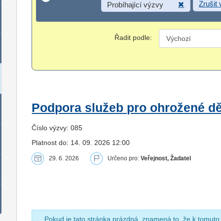
Zrušit
Probíhající výzvy
Řadit podle:
Podpora služeb pro ohrožené dět
Číslo výzvy: 085
Platnost do: 14. 09. 2026 12:00
29. 6. 2026
Určeno pro:
Veřejnost, Žadatel
Pokud je tato stránka prázdná, znamená to, že k tomuto