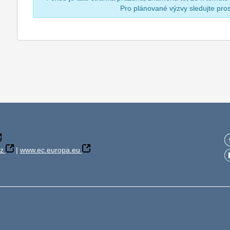
Pro plánované výzvy sledujte pr
z
|
www.ec.europa.eu