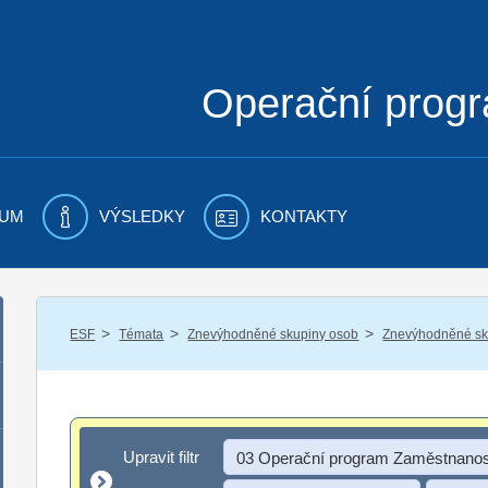
Operační prog
UM
VÝSLEDKY
KONTAKTY
/
/
/
ESF
Témata
Znevýhodněné skupiny osob
Znevýhodněné sku
Upravit filtr
Upravit filtr
03 Operační program Zaměstnanos