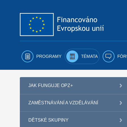
Přejít k obsahu
PROGRAMY
TÉMATA
FÓR
JAK FUNGUJE OPZ+
ZAMĚSTNÁVÁNÍ A VZDĚLÁVÁNÍ
DĚTSKÉ SKUPINY