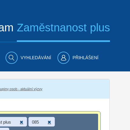
ram
Zaměstnanost plus
VYHLEDÁVÁNÍ
PŘIHLÁŠENÍ
piny osob - aktuální výzvy
t plus
085