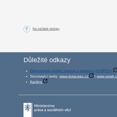
Na začátek stránky
Důležité odkazy
Elektronické podání žádosti o podporu (IS KP21+)
Související weby:
www.dotaceeu.cz
|
www.opjak.c
Kariéra