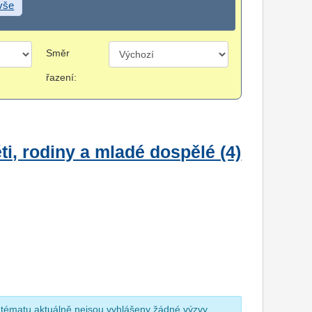
 vše
Směr
řazení:
i, rodiny a mladé dospělé (4)
 tématu aktuálně nejsou vyhlášeny žádné výzvy.