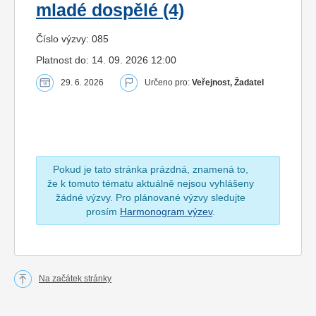
mladé dospělé (4)
Číslo výzvy: 085
Platnost do: 14. 09. 2026 12:00
29. 6. 2026
Určeno pro:
Veřejnost, Žadatel
Pokud je tato stránka prázdná, znamená to,
že k tomuto tématu aktuálně nejsou vyhlášeny
žádné výzvy. Pro plánované výzvy sledujte
prosím
Harmonogram výzev
.
Na začátek stránky