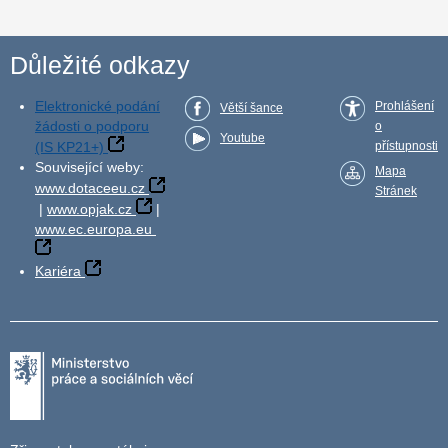
Důležité odkazy
Elektronické podání
Prohlášení
Větší šance
žádosti o podporu
o
Youtube
(IS KP21+)
přístupnosti
Související weby:
Mapa
www.dotaceeu.cz
Stránek
|
www.opjak.cz
|
www.ec.europa.eu
Kariéra