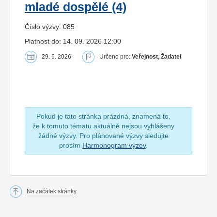
mladé dospělé (4)
Číslo výzvy: 085
Platnost do: 14. 09. 2026 12:00
29. 6. 2026
Určeno pro:
Veřejnost, Žadatel
Pokud je tato stránka prázdná, znamená to,
že k tomuto tématu aktuálně nejsou vyhlášeny
žádné výzvy. Pro plánované výzvy sledujte
prosím
Harmonogram výzev
.
Na začátek stránky