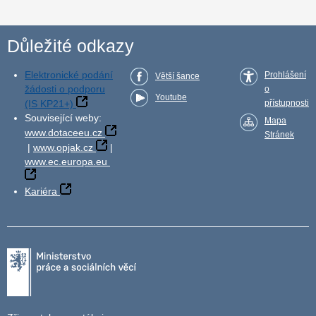
Důležité odkazy
Elektronické podání
Prohlášení
Větší šance
žádosti o podporu
o
Youtube
(IS KP21+)
přístupnosti
Související weby:
Mapa
www.dotaceeu.cz
Stránek
|
www.opjak.cz
|
www.ec.europa.eu
Kariéra