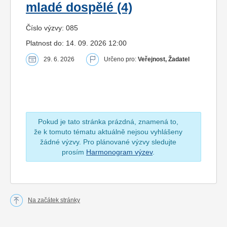
mladé dospělé (4)
Číslo výzvy: 085
Platnost do: 14. 09. 2026 12:00
29. 6. 2026
Určeno pro:
Veřejnost, Žadatel
Pokud je tato stránka prázdná, znamená to,
že k tomuto tématu aktuálně nejsou vyhlášeny
žádné výzvy. Pro plánované výzvy sledujte
prosím
Harmonogram výzev
.
Na začátek stránky