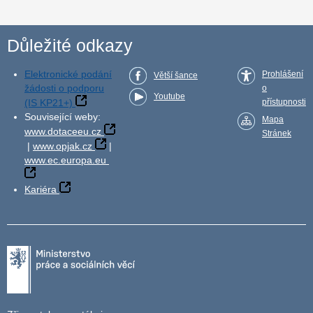
Důležité odkazy
Elektronické podání
Prohlášení
Větší šance
žádosti o podporu
o
Youtube
(IS KP21+)
přístupnosti
Související weby:
Mapa
www.dotaceeu.cz
Stránek
|
www.opjak.cz
|
www.ec.europa.eu
Kariéra