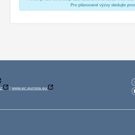
Pro plánované výzvy sledujte pr
z
|
www.ec.europa.eu