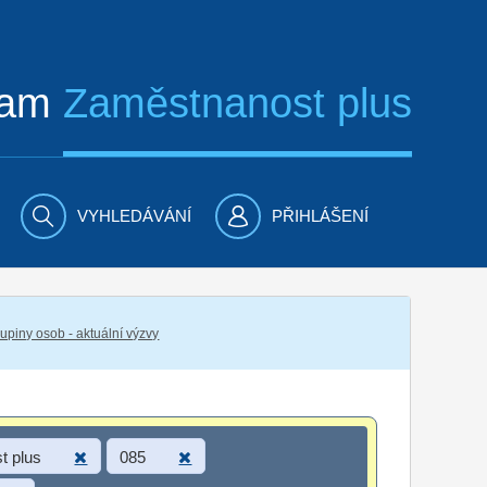
ram
Zaměstnanost plus
VYHLEDÁVÁNÍ
PŘIHLÁŠENÍ
piny osob - aktuální výzvy
t plus
085