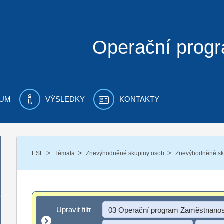
Operační prog
UM
VÝSLEDKY
KONTAKTY
/
/
/
ESF
Témata
Znevýhodněné skupiny osob
Znevýhodněné sku
Upravit filtr
Upravit filtr
03 Operační program Zaměstnanos