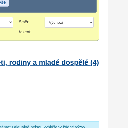
 vše
Směr
řazení:
i, rodiny a mladé dospělé (4)
 tématu aktuálně nejsou vyhlášeny žádné výzvy.