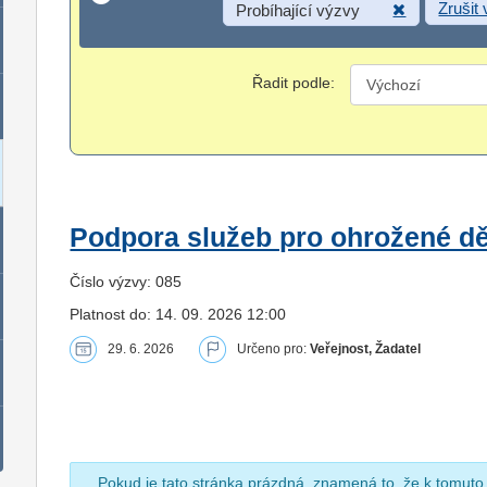
Zrušit
Probíhající výzvy
Řadit podle:
Podpora služeb pro ohrožené dět
Číslo výzvy: 085
Platnost do: 14. 09. 2026 12:00
29. 6. 2026
Určeno pro:
Veřejnost, Žadatel
Pokud je tato stránka prázdná, znamená to, že k tomuto