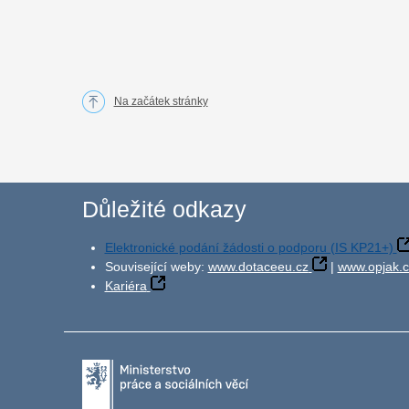
Na začátek stránky
Důležité odkazy
Elektronické podání žádosti o podporu (IS KP21+)
Související weby:
www.dotaceeu.cz
|
www.opjak.c
Kariéra