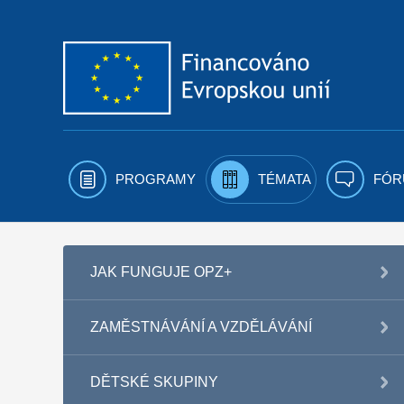
Přejít k obsahu
PROGRAMY
TÉMATA
FÓR
JAK FUNGUJE OPZ+
ZAMĚSTNÁVÁNÍ A VZDĚLÁVÁNÍ
DĚTSKÉ SKUPINY