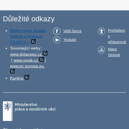
Důležité odkazy
Elektronické podání
Prohlášení
Větší šance
žádosti o podporu
o
Youtube
(IS KP21+)
přístupnosti
Související weby:
Mapa
www.dotaceeu.cz
Stránek
|
www.opjak.cz
|
www.ec.europa.eu
Kariéra