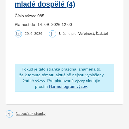
mladé dospělé (4)
Číslo výzvy: 085
Platnost do: 14. 09. 2026 12:00
29. 6. 2026
Určeno pro:
Veřejnost, Žadatel
Pokud je tato stránka prázdná, znamená to,
že k tomuto tématu aktuálně nejsou vyhlášeny
žádné výzvy. Pro plánované výzvy sledujte
prosím
Harmonogram výzev
.
Na začátek stránky