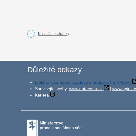
Na začátek stránky
Důležité odkazy
Elektronické podání žádosti o podporu (IS KP21+)
Související weby:
www.dotaceeu.cz
|
www.opjak.c
Kariéra