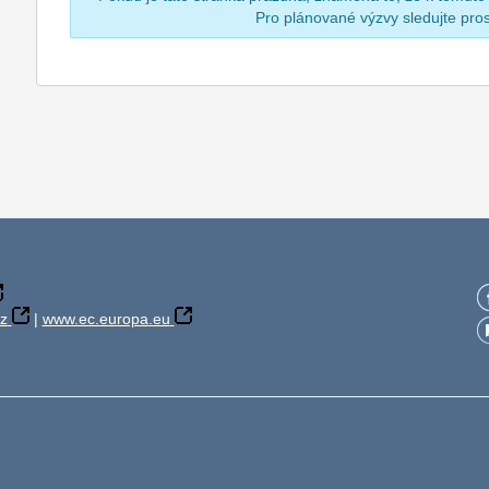
Pro plánované výzvy sledujte pr
z
|
www.ec.europa.eu