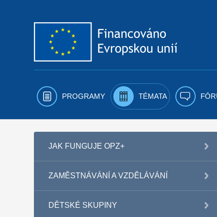
Přejít k obsahu
PROGRAMY
TÉMATA
FÓR
JAK FUNGUJE OPZ+
ZAMĚSTNÁVÁNÍ A VZDĚLÁVÁNÍ
DĚTSKÉ SKUPINY