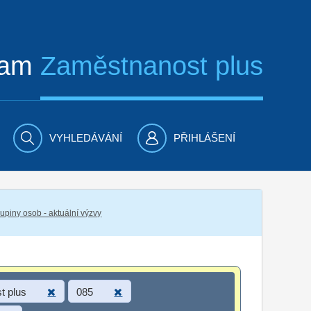
ram
Zaměstnanost plus
VYHLEDÁVÁNÍ
PŘIHLÁŠENÍ
piny osob - aktuální výzvy
t plus
085