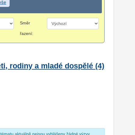
 vše
Směr
řazení:
i, rodiny a mladé dospělé (4)
 tématu aktuálně nejsou vyhlášeny žádné výzvy.