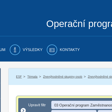
Operační prog
UM
VÝSLEDKY
KONTAKTY
/
/
/
ESF
Témata
Znevýhodněné skupiny osob
Znevýhodněné sku
Upravit filtr
Upravit filtr
03 Operační program Zaměstnanos