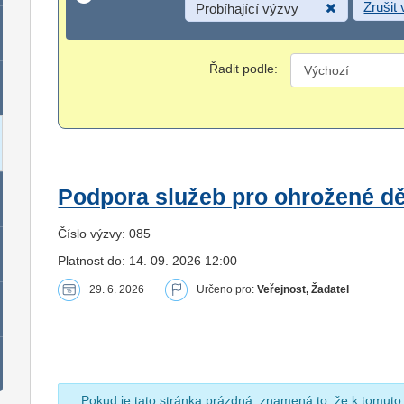
Zrušit
Probíhající výzvy
Řadit podle:
Podpora služeb pro ohrožené dět
Číslo výzvy: 085
Platnost do: 14. 09. 2026 12:00
29. 6. 2026
Určeno pro:
Veřejnost, Žadatel
Pokud je tato stránka prázdná, znamená to, že k tomuto