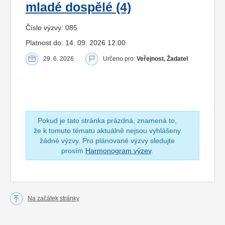
mladé dospělé (4)
Číslo výzvy: 085
Platnost do: 14. 09. 2026 12:00
29. 6. 2026
Určeno pro:
Veřejnost, Žadatel
Pokud je tato stránka prázdná, znamená to,
že k tomuto tématu aktuálně nejsou vyhlášeny
žádné výzvy. Pro plánované výzvy sledujte
prosím
Harmonogram výzev
.
Na začátek stránky