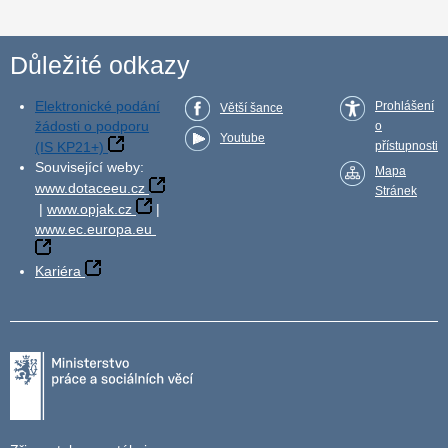
Důležité odkazy
Elektronické podání
Prohlášení
Větší šance
žádosti o podporu
o
Youtube
(IS KP21+)
přístupnosti
Související weby:
Mapa
www.dotaceeu.cz
Stránek
|
www.opjak.cz
|
www.ec.europa.eu
Kariéra