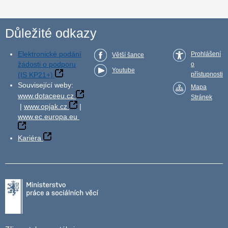
Důležité odkazy
Elektronické podání
Prohlášení
Větší šance
žádosti o podporu
o
Youtube
(IS KP21+)
přístupnosti
Související weby:
Mapa
www.dotaceeu.cz
Stránek
|
www.opjak.cz
|
www.ec.europa.eu
Kariéra