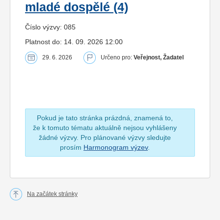
mladé dospělé (4)
Číslo výzvy: 085
Platnost do: 14. 09. 2026 12:00
29. 6. 2026
Určeno pro:
Veřejnost, Žadatel
Pokud je tato stránka prázdná, znamená to,
že k tomuto tématu aktuálně nejsou vyhlášeny
žádné výzvy. Pro plánované výzvy sledujte
prosím
Harmonogram výzev
.
Na začátek stránky