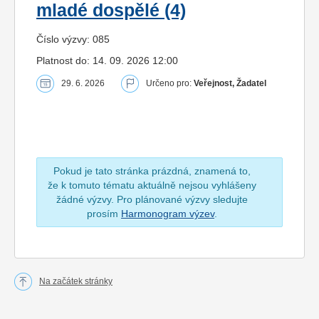
mladé dospělé (4)
Číslo výzvy: 085
Platnost do: 14. 09. 2026 12:00
29. 6. 2026
Určeno pro:
Veřejnost, Žadatel
Pokud je tato stránka prázdná, znamená to,
že k tomuto tématu aktuálně nejsou vyhlášeny
žádné výzvy. Pro plánované výzvy sledujte
prosím
Harmonogram výzev
.
Na začátek stránky