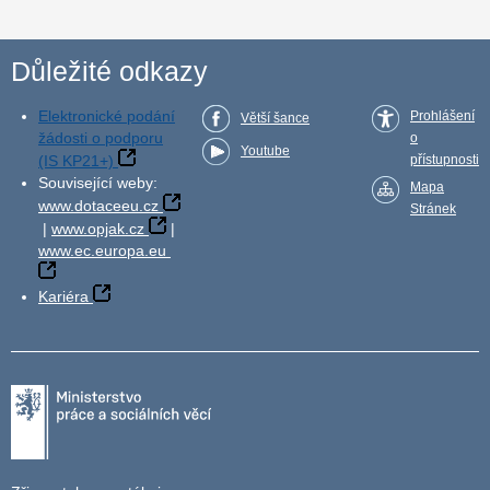
Důležité odkazy
Elektronické podání
Prohlášení
Větší šance
žádosti o podporu
o
Youtube
(IS KP21+)
přístupnosti
Související weby:
Mapa
www.dotaceeu.cz
Stránek
|
www.opjak.cz
|
www.ec.europa.eu
Kariéra