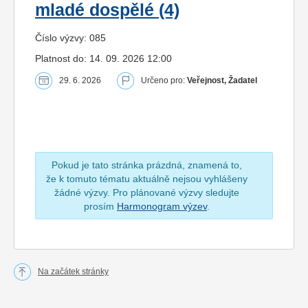
mladé dospělé (4)
Číslo výzvy: 085
Platnost do: 14. 09. 2026 12:00
29. 6. 2026
Určeno pro:
Veřejnost, Žadatel
Pokud je tato stránka prázdná, znamená to,
že k tomuto tématu aktuálně nejsou vyhlášeny
žádné výzvy. Pro plánované výzvy sledujte
prosím
Harmonogram výzev
.
Na začátek stránky