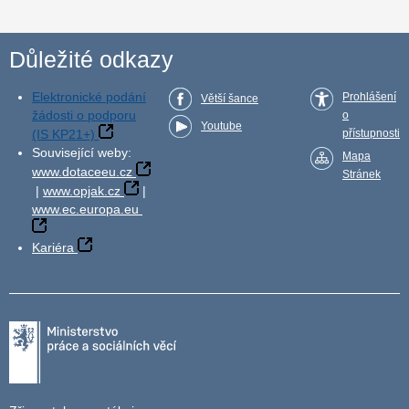
Důležité odkazy
Elektronické podání
Prohlášení
Větší šance
žádosti o podporu
o
Youtube
(IS KP21+)
přístupnosti
Související weby:
Mapa
www.dotaceeu.cz
Stránek
|
www.opjak.cz
|
www.ec.europa.eu
Kariéra