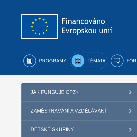
Přejít k obsahu
PROGRAMY
TÉMATA
FÓR
JAK FUNGUJE OPZ+
ZAMĚSTNÁVÁNÍ A VZDĚLÁVÁNÍ
DĚTSKÉ SKUPINY