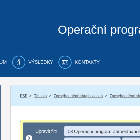
Operační prog
UM
VÝSLEDKY
KONTAKTY
/
/
/
ESF
Témata
Znevýhodněné skupiny osob
Znevýhodněné sku
Upravit filtr
Upravit filtr
03 Operační program Zaměstnanos