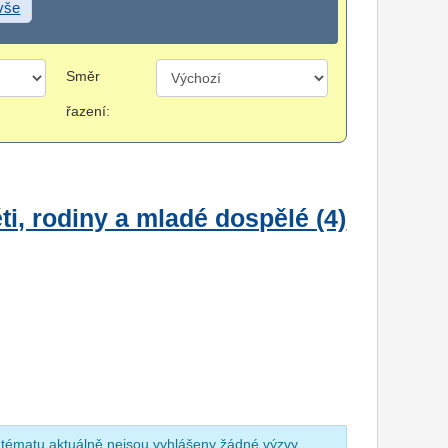
 vše
Směr
řazení:
i, rodiny a mladé dospělé (4)
 tématu aktuálně nejsou vyhlášeny žádné výzvy.