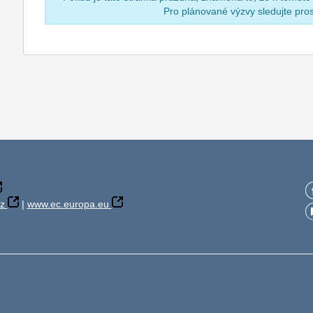
Pro plánované výzvy sledujte pr
z
|
www.ec.europa.eu