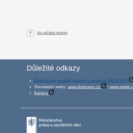
Na začátek stránky
Důležité odkazy
Elektronické podání žádosti o podporu (IS KP21+)
Související weby:
www.dotaceeu.cz
|
www.opjak.c
Kariéra