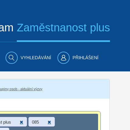
ram
Zaměstnanost plus
VYHLEDÁVÁNÍ
PŘIHLÁŠENÍ
piny osob - aktuální výzvy
t plus
085