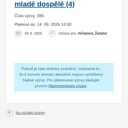
mladé dospělé (4)
Číslo výzvy: 085
Platnost do: 14. 09. 2026 12:00
29. 6. 2026
Určeno pro:
Veřejnost, Žadatel
Pokud je tato stránka prázdná, znamená to,
že k tomuto tématu aktuálně nejsou vyhlášeny
žádné výzvy. Pro plánované výzvy sledujte
prosím
Harmonogram výzev
.
Na začátek stránky