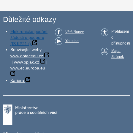
Důležité odkazy
Elektronické podání
Prohlášení
Větší šance
žádosti o podporu
o
Youtube
(IS KP21+)
přístupnosti
Související weby:
Mapa
www.dotaceeu.cz
Stránek
|
www.opjak.cz
|
www.ec.europa.eu
Kariéra