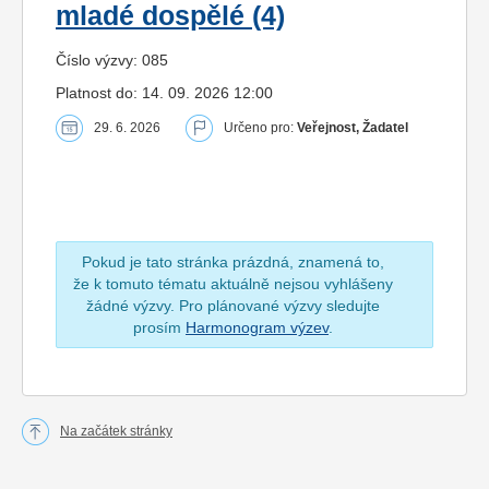
mladé dospělé (4)
Číslo výzvy: 085
Platnost do: 14. 09. 2026 12:00
29. 6. 2026
Určeno pro:
Veřejnost, Žadatel
Pokud je tato stránka prázdná, znamená to,
že k tomuto tématu aktuálně nejsou vyhlášeny
žádné výzvy. Pro plánované výzvy sledujte
prosím
Harmonogram výzev
.
Na začátek stránky