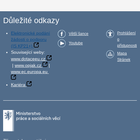
Důležité odkazy
Elektronické podání
Prohlášení
Větší šance
žádosti o podporu
o
Youtube
(IS KP21+)
přístupnosti
Související weby:
Mapa
www.dotaceeu.cz
Stránek
|
www.opjak.cz
|
www.ec.europa.eu
Kariéra