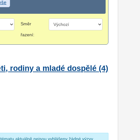
 vše
Směr
řazení:
i, rodiny a mladé dospělé (4)
 tématu aktuálně nejsou vyhlášeny žádné výzvy.