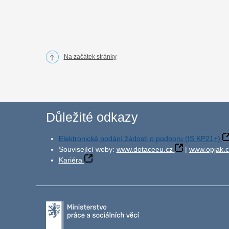
Na začátek stránky
Důležité odkazy
Elektronické podání žádosti o podporu (IS KP21+)
Související weby:
www.dotaceeu.cz
|
www.opjak.c
Kariéra