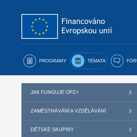
Přejít k obsahu
PROGRAMY
TÉMATA
FÓR
JAK FUNGUJE OPZ+
ZAMĚSTNÁVÁNÍ A VZDĚLÁVÁNÍ
DĚTSKÉ SKUPINY