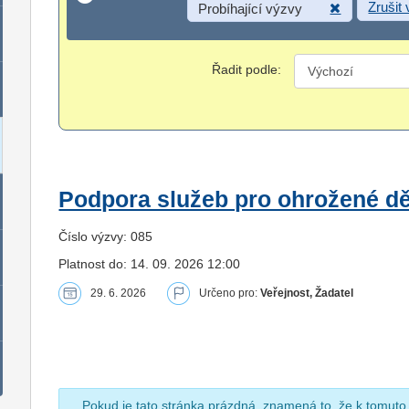
Zrušit
Probíhající výzvy
Řadit podle:
Podpora služeb pro ohrožené dět
Číslo výzvy: 085
Platnost do: 14. 09. 2026 12:00
29. 6. 2026
Určeno pro:
Veřejnost, Žadatel
Pokud je tato stránka prázdná, znamená to, že k tomuto