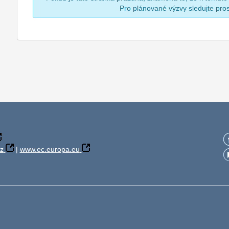
Pro plánované výzvy sledujte pr
z
|
www.ec.europa.eu