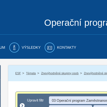
Operační prog
UM
VÝSLEDKY
KONTAKTY
/
/
/
ESF
Témata
Znevýhodněné skupiny osob
Znevýhodněné sku
Upravit filtr
Upravit filtr
03 Operační program Zaměstnanos