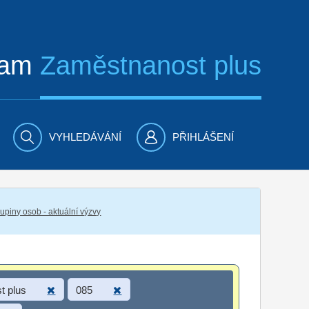
ram
Zaměstnanost plus
VYHLEDÁVÁNÍ
PŘIHLÁŠENÍ
piny osob - aktuální výzvy
t plus
085