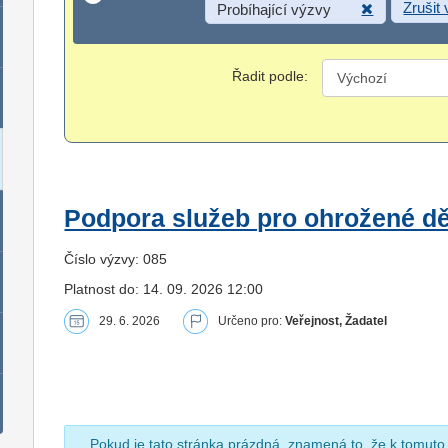
Zrušit
Probíhající výzvy
Řadit podle:
Podpora služeb pro ohrožené dět
Číslo výzvy: 085
Platnost do: 14. 09. 2026 12:00
29. 6. 2026
Určeno pro:
Veřejnost, Žadatel
Pokud je tato stránka prázdná, znamená to, že k tomuto