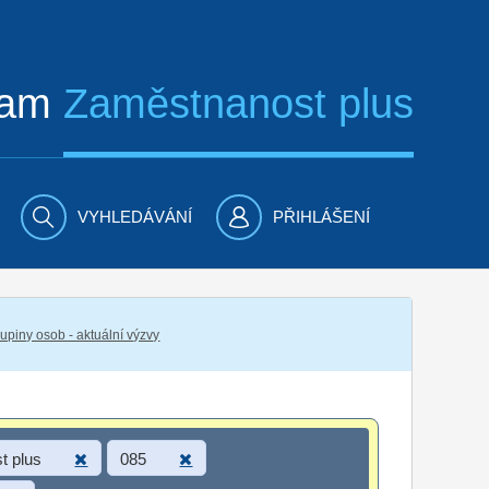
ram
Zaměstnanost plus
VYHLEDÁVÁNÍ
PŘIHLÁŠENÍ
piny osob - aktuální výzvy
t plus
085