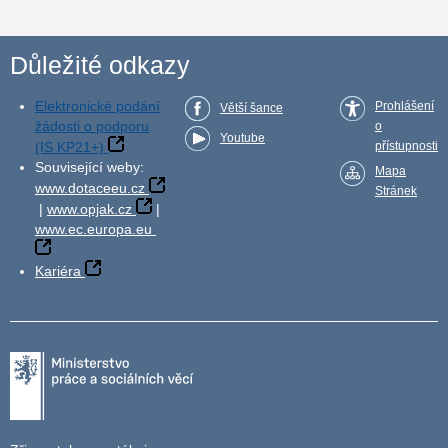
Důležité odkazy
Elektronické podání
Prohlášení
Větší šance
žádosti o podporu
o
Youtube
(IS KP21+)
přístupnosti
Související weby:
Mapa
www.dotaceeu.cz
Stránek
|
www.opjak.cz
|
www.ec.europa.eu
Kariéra