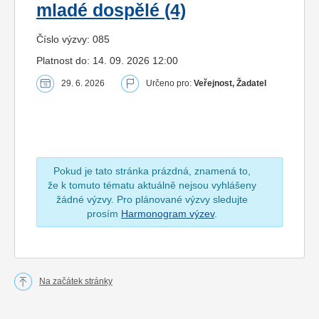
mladé dospělé (4)
Číslo výzvy: 085
Platnost do: 14. 09. 2026 12:00
29. 6. 2026
Určeno pro:
Veřejnost, Žadatel
Pokud je tato stránka prázdná, znamená to,
že k tomuto tématu aktuálně nejsou vyhlášeny
žádné výzvy. Pro plánované výzvy sledujte
prosím
Harmonogram výzev
.
Na začátek stránky