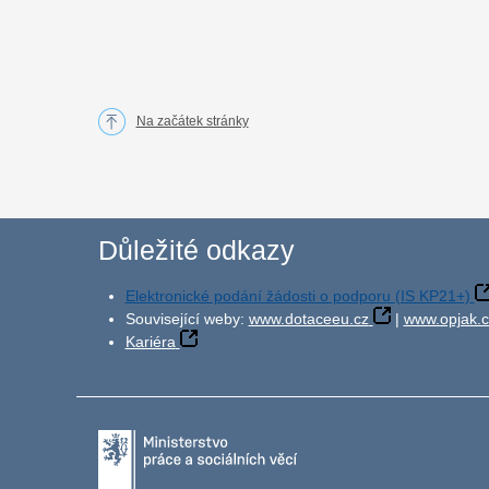
Na začátek stránky
Důležité odkazy
Elektronické podání žádosti o podporu (IS KP21+)
Související weby:
www.dotaceeu.cz
|
www.opjak.c
Kariéra