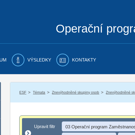
Operační prog
UM
VÝSLEDKY
KONTAKTY
/
/
/
ESF
Témata
Znevýhodněné skupiny osob
Znevýhodněné sku
Upravit filtr
Upravit filtr
03 Operační program Zaměstnanos