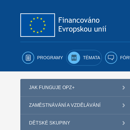
Přejít k obsahu
PROGRAMY
TÉMATA
FÓR
JAK FUNGUJE OPZ+
ZAMĚSTNÁVÁNÍ A VZDĚLÁVÁNÍ
DĚTSKÉ SKUPINY