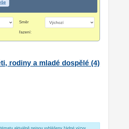
 vše
Směr
řazení:
i, rodiny a mladé dospělé (4)
 tématu aktuálně nejsou vyhlášeny žádné výzvy.