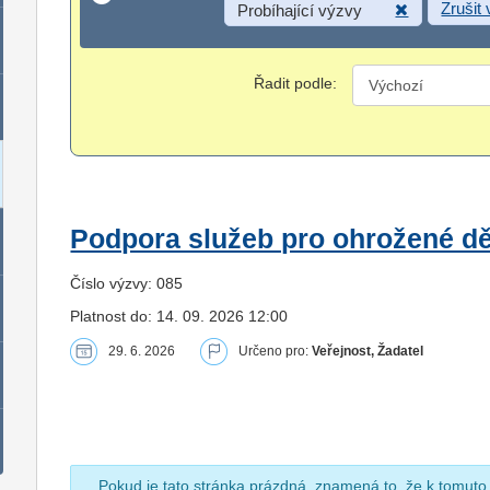
Zrušit
Probíhající výzvy
Řadit podle:
Podpora služeb pro ohrožené dět
Číslo výzvy: 085
Platnost do: 14. 09. 2026 12:00
29. 6. 2026
Určeno pro:
Veřejnost, Žadatel
Pokud je tato stránka prázdná, znamená to, že k tomuto