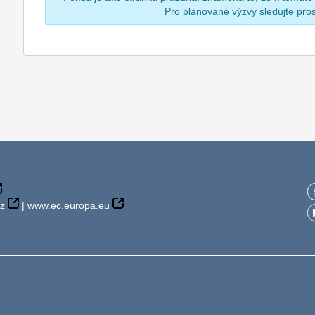
Pro plánované výzvy sledujte pr
z
|
www.ec.europa.eu