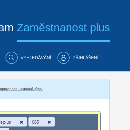
ram
Zaměstnanost plus
VYHLEDÁVÁNÍ
PŘIHLÁŠENÍ
piny osob - aktuální výzvy
t plus
085