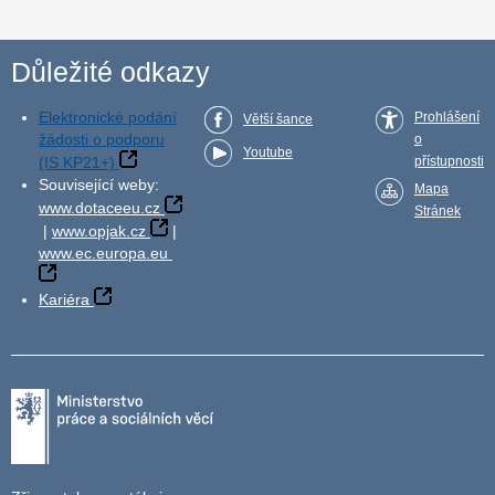
Důležité odkazy
Elektronické podání
Prohlášení
Větší šance
žádosti o podporu
o
Youtube
(IS KP21+)
přístupnosti
Související weby:
Mapa
www.dotaceeu.cz
Stránek
|
www.opjak.cz
|
www.ec.europa.eu
Kariéra