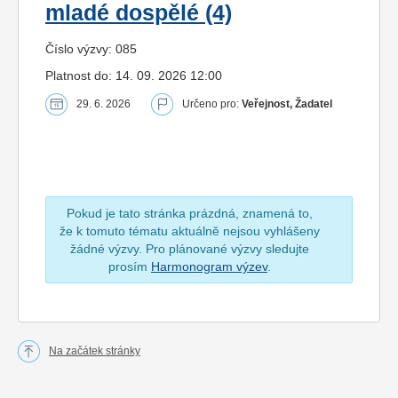
mladé dospělé (4)
Číslo výzvy: 085
Platnost do: 14. 09. 2026 12:00
29. 6. 2026
Určeno pro:
Veřejnost, Žadatel
Pokud je tato stránka prázdná, znamená to,
že k tomuto tématu aktuálně nejsou vyhlášeny
žádné výzvy. Pro plánované výzvy sledujte
prosím
Harmonogram výzev
.
Na začátek stránky