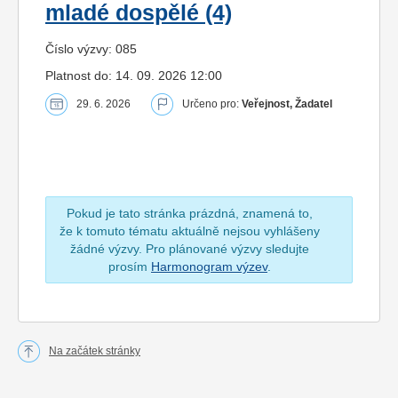
mladé dospělé (4)
Číslo výzvy: 085
Platnost do: 14. 09. 2026 12:00
29. 6. 2026
Určeno pro:
Veřejnost, Žadatel
Pokud je tato stránka prázdná, znamená to,
že k tomuto tématu aktuálně nejsou vyhlášeny
žádné výzvy. Pro plánované výzvy sledujte
prosím
Harmonogram výzev
.
Na začátek stránky