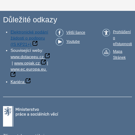
Důležité odkazy
Elektronické podání
Prohlášení
Větší šance
žádosti o podporu
o
Youtube
(IS KP21+)
přístupnosti
Související weby:
Mapa
www.dotaceeu.cz
Stránek
|
www.opjak.cz
|
www.ec.europa.eu
Kariéra