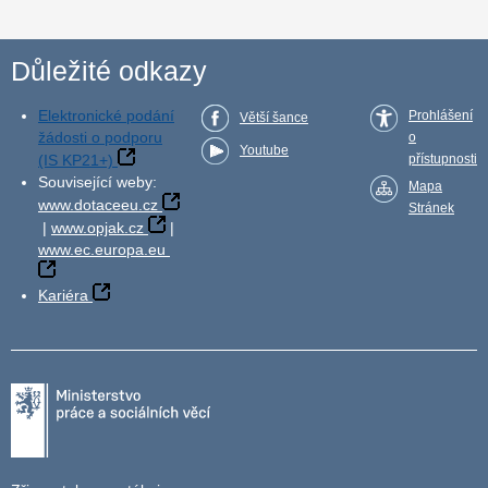
Důležité odkazy
Elektronické podání
Prohlášení
Větší šance
žádosti o podporu
o
Youtube
(IS KP21+)
přístupnosti
Související weby:
Mapa
www.dotaceeu.cz
Stránek
|
www.opjak.cz
|
www.ec.europa.eu
Kariéra