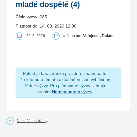
mladé dospělé (4)
Číslo výzvy: 085
Platnost do: 14. 09. 2026 12:00
29. 6. 2026
Určeno pro:
Veřejnost, Žadatel
Pokud je tato stránka prázdná, znamená to,
že k tomuto tématu aktuálně nejsou vyhlášeny
žádné výzvy. Pro plánované výzvy sledujte
prosím
Harmonogram výzev
.
Na začátek stránky