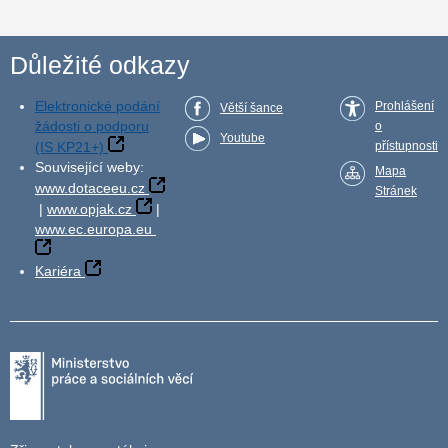
Důležité odkazy
Elektronické podání
Prohlášení
Větší šance
žádosti o podporu
o
Youtube
(IS KP21+)
přístupnosti
Související weby:
Mapa
www.dotaceeu.cz
Stránek
|
www.opjak.cz
|
www.ec.europa.eu
Kariéra