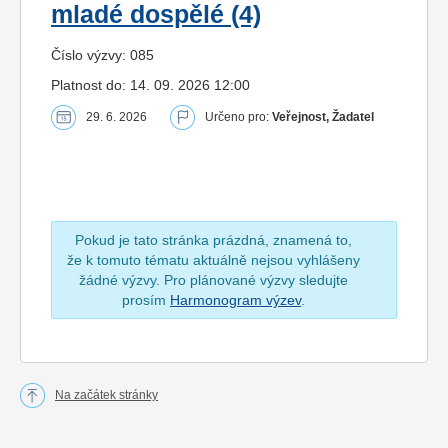
mladé dospělé (4)
Číslo výzvy: 085
Platnost do: 14. 09. 2026 12:00
29. 6. 2026
Určeno pro:
Veřejnost, Žadatel
Pokud je tato stránka prázdná, znamená to,
že k tomuto tématu aktuálně nejsou vyhlášeny
žádné výzvy. Pro plánované výzvy sledujte
prosím
Harmonogram výzev
.
Na začátek stránky