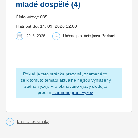
mladé dospělé (4)
Číslo výzvy: 085
Platnost do: 14. 09. 2026 12:00
29. 6. 2026
Určeno pro:
Veřejnost, Žadatel
Pokud je tato stránka prázdná, znamená to,
že k tomuto tématu aktuálně nejsou vyhlášeny
žádné výzvy. Pro plánované výzvy sledujte
prosím
Harmonogram výzev
.
Na začátek stránky