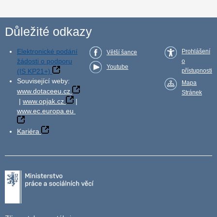
Důležité odkazy
Elektronické podání
Prohlášení
Větší šance
žádosti o podporu
o
Youtube
(IS KP21+)
přístupnosti
Související weby:
Mapa
www.dotaceeu.cz
Stránek
|
www.opjak.cz
|
www.ec.europa.eu
Kariéra